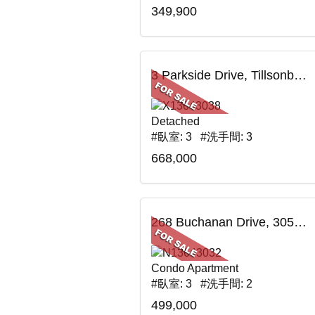
349,900
3 Parkside Drive, Tillsonburg, ON
Detached
#臥室: 3 #洗手間: 3
668,000
268 Buchanan Drive, 305W, Markham, ON
Condo Apartment
#臥室: 3 #洗手間: 2
499,000