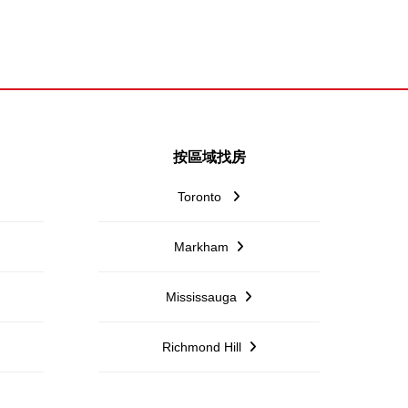
按區域找房
Toronto
Markham
Mississauga
Richmond Hill