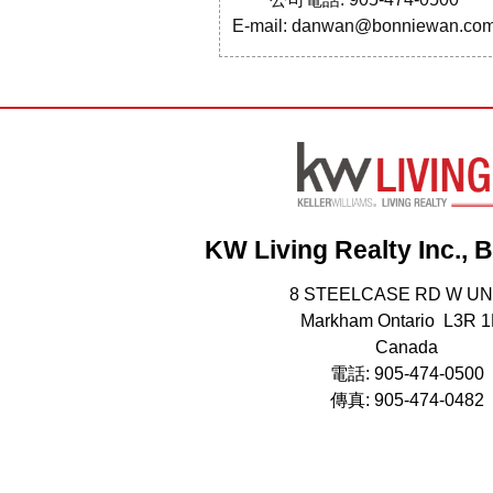
E-mail: danwan@bonniewan.co
KW Living Realty Inc., 
8 STEELCASE RD W UN
Markham Ontario L3R 
Canada
電話: 905-474-0500
傳真: 905-474-0482