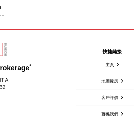
m
快捷鏈接
主頁
*
Brokerage
IT A
地圖搜房
1B2
客戶評價
聯係我們