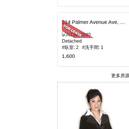
314 Palmer Avenue Ave, BSMT, Richmond Hill, ON
Detached
#臥室: 2 #洗手間: 1
1,600
更多房源.