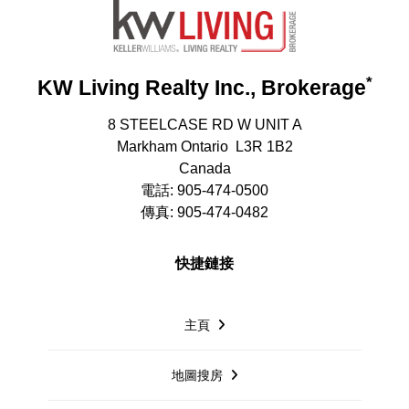
*
KW Living Realty Inc., Brokerage
8 STEELCASE RD W UNIT A
Markham Ontario L3R 1B2
Canada
電話: 905-474-0500
傳真: 905-474-0482
快捷鏈接
主頁
地圖搜房