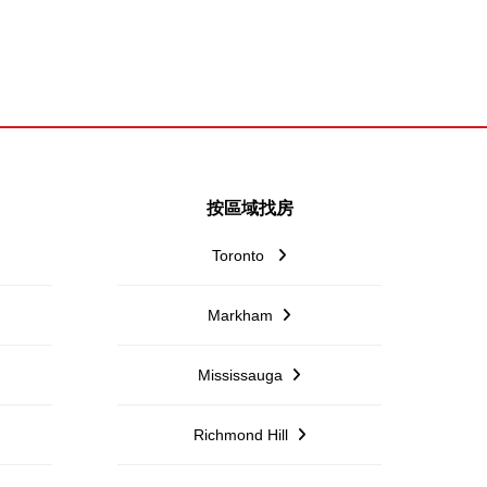
按區域找房
Toronto
Markham
Mississauga
Richmond Hill