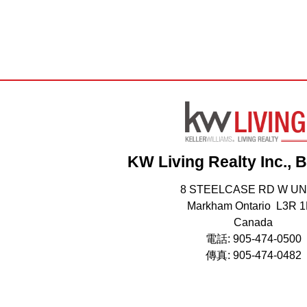
KW Living Realty Inc., 
8 STEELCASE RD W UN
Markham Ontario L3R 
Canada
電話: 905-474-0500
傳真: 905-474-0482