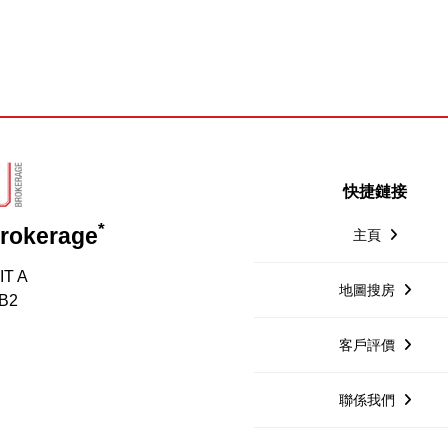
快捷鏈接
*
Brokerage
主頁
IT A
地圖搜房
1B2
客戶評價
聯係我們