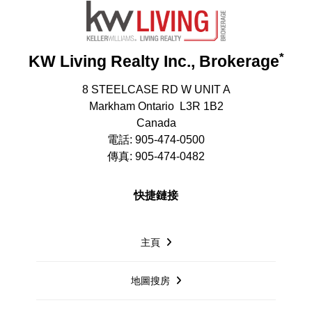
*
KW Living Realty Inc., Brokerage
8 STEELCASE RD W UNIT A
Markham Ontario L3R 1B2
Canada
電話: 905-474-0500
傳真: 905-474-0482
快捷鏈接
主頁
地圖搜房