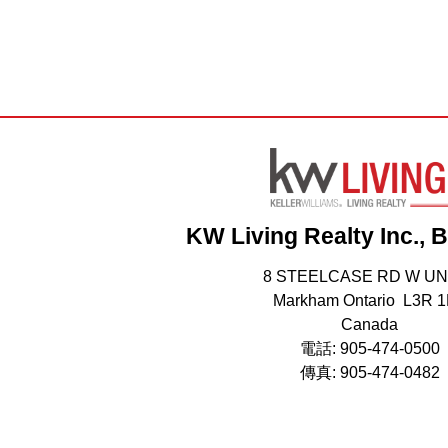
KW Living Realty Inc., 
8 STEELCASE RD W UN
Markham Ontario L3R 
Canada
電話: 905-474-0500
傳真: 905-474-0482