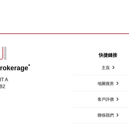
快捷鏈接
*
Brokerage
主頁
IT A
地圖搜房
1B2
客戶評價
聯係我們