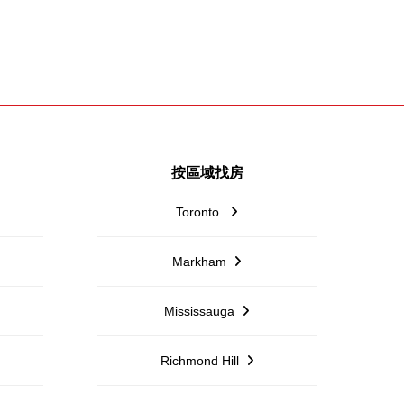
按區域找房
Toronto
Markham
Mississauga
Richmond Hill