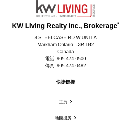
*
KW Living Realty Inc., Brokerage
8 STEELCASE RD W UNIT A
Markham Ontario L3R 1B2
Canada
電話: 905-474-0500
傳真: 905-474-0482
快捷鏈接
主頁
地圖搜房