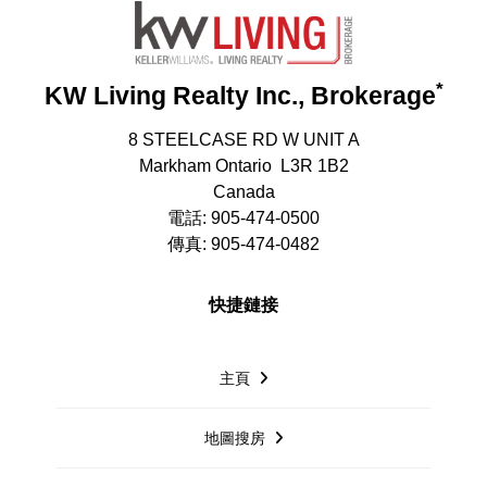
*
KW Living Realty Inc., Brokerage
8 STEELCASE RD W UNIT A
Markham Ontario L3R 1B2
Canada
電話: 905-474-0500
傳真: 905-474-0482
快捷鏈接
主頁
地圖搜房