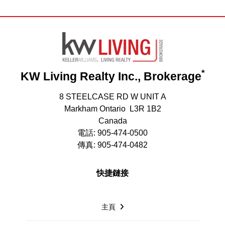
*
KW Living Realty Inc., Brokerage
8 STEELCASE RD W UNIT A
Markham Ontario L3R 1B2
Canada
電話: 905-474-0500
傳真: 905-474-0482
快捷鏈接
主頁